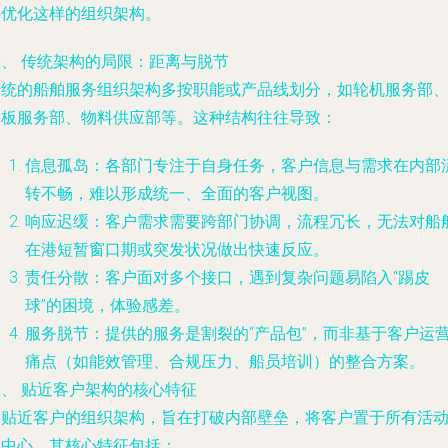
并优化这样的组织架构。
一、 传统架构的局限：距离与脱节
传统的船舶服务组织架构多按职能或产品线划分，如轮机服务部
甲板服务部、物料供应部等。这种结构往往导致：
信息孤岛
：各部门专注于自身任务，客户信息与需求在内部
转不畅，难以形成统一、全面的客户视图。
响应迟缓
：客户需求需要跨部门协调，流程冗长，无法对船
在港短暂窗口期或突发状况做出快速反应。
责任分散
：客户面对多个接口，遇到复杂问题易陷入“踢皮
球”的困境，体验感差。
服务脱节
：提供的服务是割裂的“产品包”，而非基于客户运
痛点（如能效管理、合规压力、船员培训）的整合方案。
二、 贴近客户架构的核心特征
更贴近客户的组织架构，旨在打破内部壁垒，将客户置于所有活
的中心。其核心特征包括：