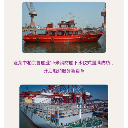
蓬莱中柏京鲁船业26米消防船下水仪式圆满成功，
开启船舶服务新篇章