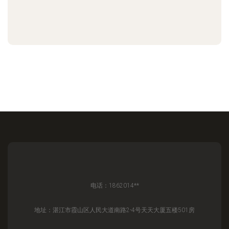
电话：1862014**
地址：湛江市霞山区人民大道南路2-4号天天大厦五楼501房