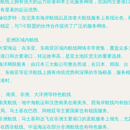
的航线上拥有强大的运力部署和本土化服务网络，在国内主要港
具有显著的起运优势。
• 赫伯罗特：在北美东海岸航线以及加拿大航线服务上表现出色，
期稳定，与THE联盟的伙伴合作提供了广泛的服务网络。
、 亚洲区域内航线
• 长荣海运：在东亚、东南亚区域内航线网络非常密集，覆盖众多
要港口和次要港口，转运效率高，是亚太地区货主的重要选择。
• 海洋网联船务：由日本三大船公司整合而成，在日本、韩国、台
湾、东南亚等近洋航线上拥有传统优势和深厚的市场根基，服务
细准时。
四、 南美、非洲、大洋洲等特色航线
• 南美航线：地中海航运和汉堡南美在南美东、西海岸航线均有较
布局。马士基在巴西、阿根廷等主要国家也有稳固服务。
• 非洲航线：马士基和达飞在非洲主要港口的直航服务上领先，尤
是在西非航线。中远海运在部分非洲航线也有特色服务。