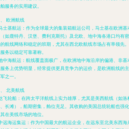
船舶服务的实用建议。
、 欧洲航线
• 马士基航运：作为全球最大的集装箱航运公司，马士基在欧洲基
港（如鹿特丹、汉堡、费利克斯托）及北欧、地中海各港口均有
集的航线网络和稳定的班期，尤其在西北欧航线市场占有率领先
其服务以稳定可靠著称。
• 地中海航运：航线覆盖面极广，在欧洲地中海沿岸的偏港、非基
港服务上优势明显，经常提供更具竞争力的运价，是欧洲航线的
力军之一。
、 北美航线
• 达飞轮船：在跨太平洋航线上实力雄厚，尤其是美西航线（如洛
矶、长滩），船期密集，舱位充足。其收购的美国总统轮船也强
了其在美线市场的地位。
• 中远海运集运：作为中国最大的航运企业，在远东至北美东西海