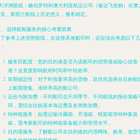
• 大洋洲航线：赫伯罗特和澳大利亚航运公司（被达飞收购）在澳
利亚、新西兰航线上历史悠久，服务稳定。
五、 选择船舶服务的核心考量因素
除了参考上述优势航线，在选择具体船司时，还应综合考虑以下
点：
服务匹配度：您的目的港是否为该船司的优势港或核心挂靠
港？这直接影响航程时间和中转效率。
班期稳定性：对于时效要求高的货物，应优先选择在目标航
上船期密集、准班率高的船公司。
运价与附加费：不同船司在不同季节、不同航线的报价策略
同，需综合比较基本海运费及各类附加费。
特种箱服务：如需运输冷藏箱、开顶箱、框架箱等特种集装
箱，需考察船司的特种箱装备能力和管理水平。
目的港服务：了解船公司在目的港的代理网络、换单、放货