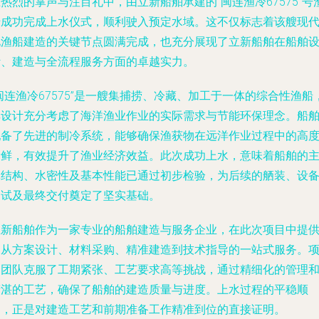
热烈的掌声与注目礼中，由立新船舶承建的“闽连渔冷67575”号
船成功完成上水仪式，顺利驶入预定水域。这不仅标志着该艘现
化渔船建造的关键节点圆满完成，也充分展现了立新船舶在船舶
计、建造与全流程服务方面的卓越实力。
闽连渔冷67575”是一艘集捕捞、冷藏、加工于一体的综合性渔船
其设计充分考虑了海洋渔业作业的实际需求与节能环保理念。船
配备了先进的制冷系统，能够确保渔获物在远洋作业过程中的高
新鲜，有效提升了渔业经济效益。此次成功上水，意味着船舶的
体结构、水密性及基本性能已通过初步检验，为后续的舾装、设
调试及最终交付奠定了坚实基础。
立新船舶作为一家专业的船舶建造与服务企业，在此次项目中提
了从方案设计、材料采购、精准建造到技术指导的一站式服务。
目团队克服了工期紧张、工艺要求高等挑战，通过精细化的管理
精湛的工艺，确保了船舶的建造质量与进度。上水过程的平稳顺
利，正是对建造工艺和前期准备工作精准到位的直接证明。