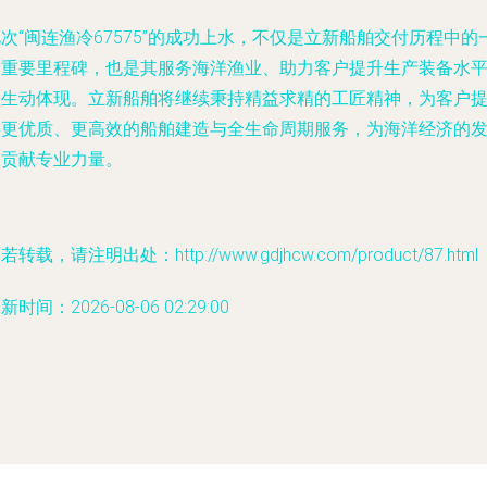
次“闽连渔冷67575”的成功上水，不仅是立新船舶交付历程中的
个重要里程碑，也是其服务海洋渔业、助力客户提升生产装备水
的生动体现。立新船舶将继续秉持精益求精的工匠精神，为客户
供更优质、更高效的船舶建造与全生命周期服务，为海洋经济的
展贡献专业力量。
若转载，请注明出处：http://www.gdjhcw.com/product/87.html
新时间：2026-08-06 02:29:00