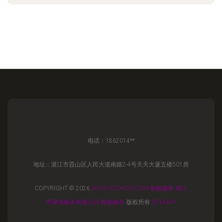
电话：1862014**
地址：湛江市霞山区人民大道南路2-4号天天大厦五楼501房
COPYRIGHT © 2026
WWW.GDJHCW.COM
船舶服务
湛江
市聚海船务有限公司
船舶服务
版权所有
SITEMAP