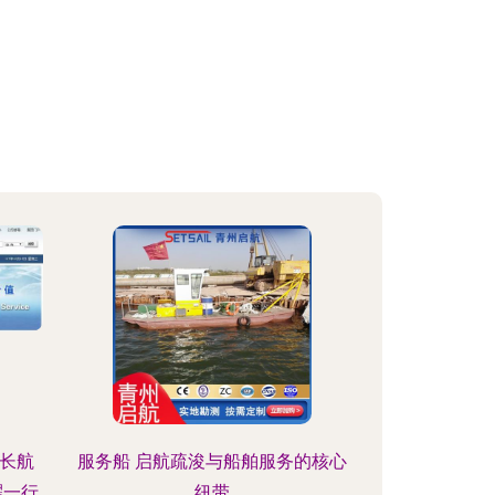
长航
服务船 启航疏浚与船舶服务的核心
耀一行
纽带