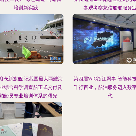
培训新实践
参观考察龙信船舶服务
粮仓新旗舰 记我国最大两艘海
第四届WIC浙江网事 智能科
业综合科学调查船正式交付及
千行百业，船泊服务迈入数
舶船员专业培训体系的曙光
代