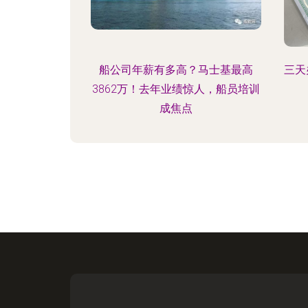
船公司年薪有多高？马士基最高
三天
3862万！去年业绩惊人，船员培训
成焦点